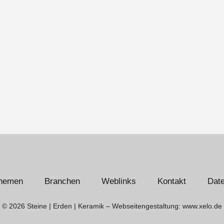
hemen
Branchen
Weblinks
Kontakt
Dat
© 2026 Steine | Erden | Keramik – Webseitengestaltung: www.xelo.de