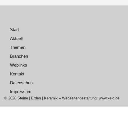
Start
Aktuell
Themen
Branchen
Weblinks
Kontakt
Datenschutz
Impressum
© 2026 Steine | Erden | Keramik – Webseitengestaltung: www.xelo.de