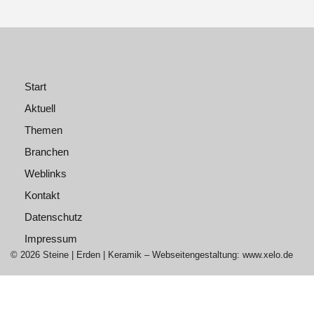
Start
Aktuell
Themen
Branchen
Weblinks
Kontakt
Datenschutz
Impressum
© 2026 Steine | Erden | Keramik – Webseitengestaltung: www.xelo.de