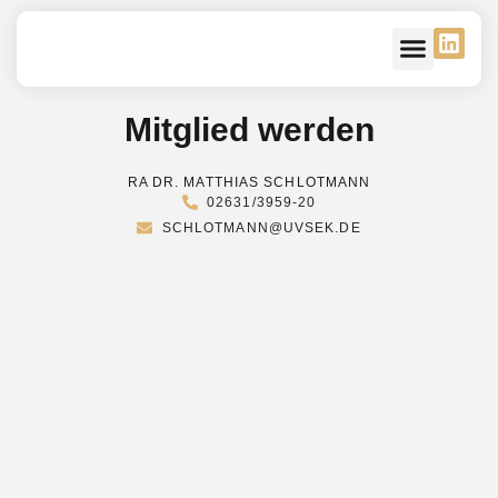
Unsere Verbände
Kontakt – Mitglied
Mitglied werden
RA DR. MATTHIAS SCHLOTMANN
02631/3959-20
SCHLOTMANN@UVSEK.DE